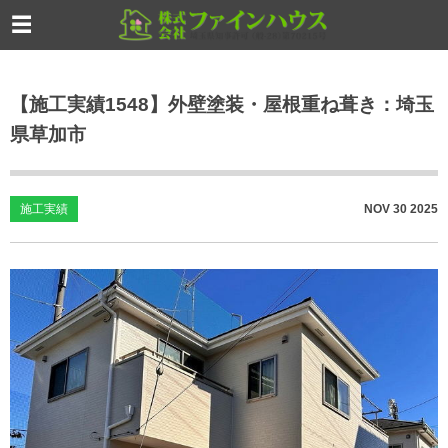
【施工実績1548】外壁塗装・屋根重ね葺き：埼玉
県草加市
施工実績
NOV
30
2025