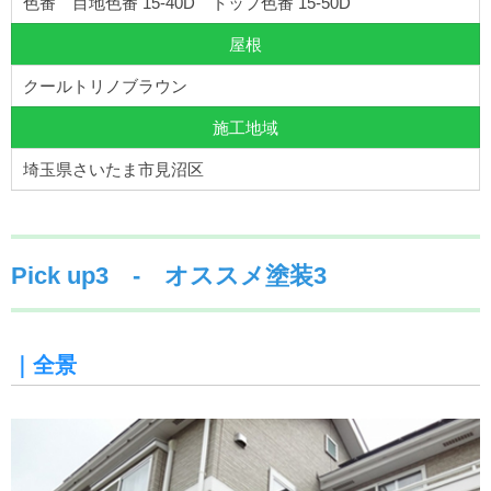
色番 目地色番 15-40D トップ色番 15-50D
屋根
クールトリノブラウン
施工地域
埼玉県さいたま市見沼区
Pick up3 - オススメ塗装3
｜全景