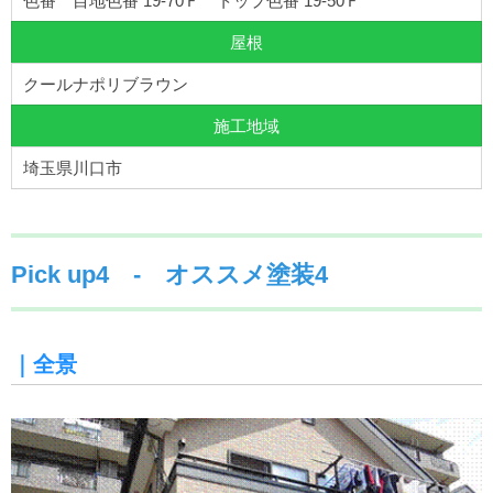
色番 目地色番 19-70Ｆ トップ色番 19-50Ｆ
屋根
クールナポリブラウン
施工地域
埼玉県川口市
Pick up4 - オススメ塗装4
｜全景