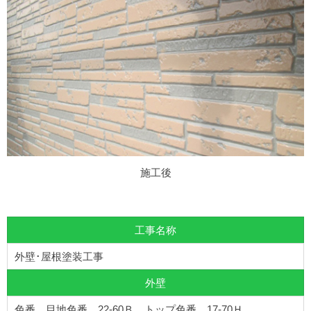
施工後
工事名称
外壁･屋根塗装工事
外壁
色番 目地色番 22-60Ｂ トップ色番 17-70Ｈ