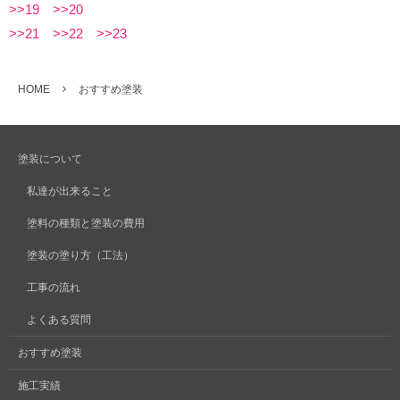
>>19
>>20
>>21
>>22
>>23
HOME
おすすめ塗装
塗装について
私達が出来ること
塗料の種類と塗装の費用
塗装の塗り方（工法）
工事の流れ
よくある質問
おすすめ塗装
施工実績