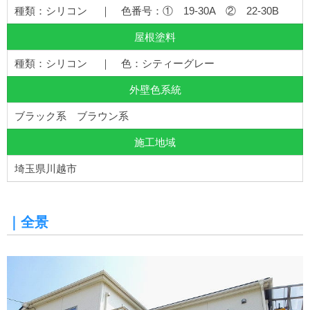
種類：シリコン ｜ 色番号：① 19-30A ② 22-30B
屋根塗料
種類：シリコン ｜ 色：シティーグレー
外壁色系統
ブラック系 ブラウン系
施工地域
埼玉県川越市
｜全景